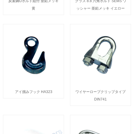
炭素鋼Uボルト組付 亜鉛メッキ
クラス 8.8 六角ボルト SEMS ワ
黄
ッシャー 亜鉛メッキ イエロー
アイ掴みフック HA323
ワイヤーロープクリップタイプ
DIN741