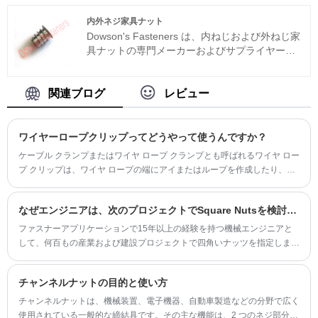
ト効率を維持しながら製品が業界基準を満たし
ていることを保証します。耐久性と強度で知ら
内外ネジ家具ナット
れる当社のグレード 8 六角穴付きボルトは、さ
Dowson's Fasteners は、内ねじおよび外ねじ家
まざまな産業用途に対応し、当社の尊敬される
具ナットの専門メーカーおよびサプライヤーで
お客様に信頼性と手頃な価格の両方を提供しま
す。当社には、この業界で 30 年以上の綿密な開
す。
発の歴史があります。当社の製品は、米国およ
び韓国市場の多くの顧客に認められています。
関連ブログ
レビュー
当社は、お客様が競争において優位性を維持で
きるよう、価格と品質のバランスを追求してき
ました。
ワイヤーロープクリップってどうやって使うんですか？
ケーブル クランプまたはワイヤ ロープ クランプとも呼ばれるワイヤ ロー
プ クリップは、ワイヤ ロープの端にアイまたはループを作成したり、2
つのワイヤ ロープ端間の接続を形成したりするために一般的に使用され
ます。
なぜエンジニアは、次のプロジェクトでSquare Nutsを検討する必要があるのですか？
ファスナーアプリケーションで15年以上の経験を持つ機械エンジニアと
して、何百もの産業および建設プロジェクトで四角いナッツを指定しまし
た。これらのしばしば見過ごされているコンポーネントが特定のアプリケ
ーションで非常に価値があるのはなぜですか？ Dowson Square Nutsにつ
チャンネルナットの目的と使い方
いての専門的な洞察と、六角形のカウンターパートを上回るときに共有し
ましょう。
チャンネルナットは、機械装置、電子機器、自動車製造などの分野で広く
使用されている一般的な締結具です。その主な機能は、2 つのネジ部分を