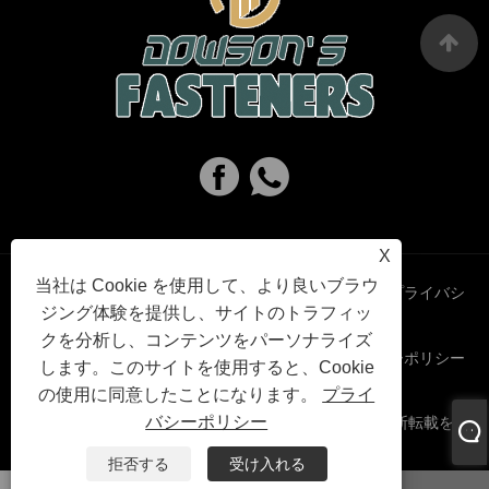
X
当社は Cookie を使用して、より良いブラウ
Links
Sitemap
RSS
XML
プライバシ
ジング体験を提供し、サイトのトラフィッ
クを分析し、コンテンツをパーソナライズ
ーポリシー
します。このサイトを使用すると、Cookie
の使用に同意したことになります。
プライ
バシーポリシー
著作権 © 2023 Haiyan Dowson’s Fasteners Co.,Ltd.無断転載を禁
じます。
拒否する
受け入れる