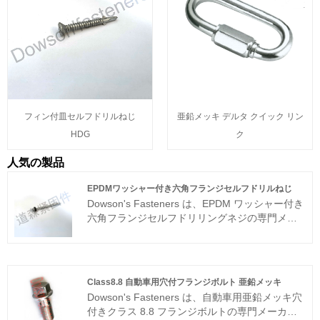
フィン付皿セルフドリルねじ
亜鉛メッキ デルタ クイック リン
HDG
ク
人気の製品
EPDMワッシャー付き六角フランジセルフドリルねじ
Dowson's Fasteners は、EPDM ワッシャー付き
六角フランジセルフドリリングネジの専門メー
カーおよびサプライヤーです。当社には、この
業界で 30 年以上の綿密な開発の歴史がありま
す。当社の製品は、米国および韓国市場の多く
の顧客に認められています。当社は、お客様が
Class8.8 自動車用穴付フランジボルト 亜鉛メッキ
競争において優位性を維持できるよう、価格と
Dowson's Fasteners は、自動車用亜鉛メッキ穴
品質のバランスを追求してきました。
付きクラス 8.8 フランジボルトの専門メーカー