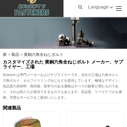
Language
家
>
製品
>
黄銅六角全ねじボルト
カスタマイズされた 黄銅六角全ねじボルト メーカー、サプ
ライヤー、工場
Dowson は専門メーカーおよびサプライヤーです。当社の工場は六角ボルト、
六角ボルト、セルフドリリングねじなどを提供しています。極端なデザイン、
高品質の原材料、高性能、競争力のある価格はすべての顧客が望むものであ
り、それは私たちが提供できるものでもあります。高品質、リーズナブルな価
格、完璧なサービスをご提供いたします。
関連製品