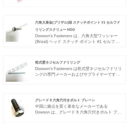
およびサプライヤーです。当社には、この業界
で 30 年以上の綿密な開発の歴史があります。当
社の製品は、米国および韓国市場の多くの顧客
に認められています。当社は、お客様が競争に
六角大座金(ブリザル)頭 ステッチポイント #1 セルフド
おいて優位性を維持できるよう、価格と品質の
リリングスクリュー HDG
バランスを追求してきました。
Dowson's Fasteners は、六角大型ワッシャー
(Brizal) ヘッド ステッチ ポイント #1 セルフ ド
リリング スクリュー HDG の専門メーカーおよ
びサプライヤーです。当社には、この業界で 30
年以上の綿密な開発の歴史があります。当社の
乾式壁ネジセルフドリリング
製品は、米国および韓国市場の多くの顧客に認
Dowson's Fasteners は乾式壁ネジセルフドリリ
められています。当社は、お客様が競争におい
ングの専門メーカーおよびサプライヤーです。
て優位性を維持できるよう、価格と品質のバラ
当社には、この業界で 30 年以上の綿密な開発の
ンスを追求してきました。
歴史があります。当社の製品は、米国および韓
国市場の多くの顧客に認められています。当社
は、お客様が競争において優位性を維持できる
グレード 8 六角穴付きボルト プレーン
よう、価格と品質のバランスを追求してきまし
中国に拠点を置く著名なメーカーである
た。
Dowson は、グレード 8 六角穴付きボルト プレ
ーンを非常に競争力のある価格で提供すること
に優れています。当社は品質にこだわり、コス