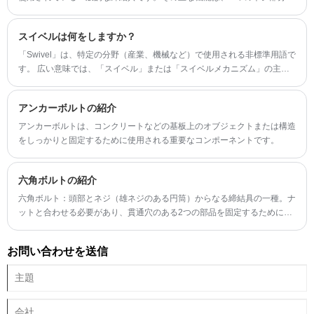
接続し、緩みを防止することです。
スイベルは何をしますか？
「Swivel」は、特定の分野（産業、機械など）で使用される非標準用語で
す。 広い意味では、「スイベル」または「スイベルメカニズム」の主な
機能は、オブジェクトが固定点または軸の周りを回転またはスイングでき
るようにすることです。このメカニズムは、次のような多くの場合に広く
アンカーボルトの紹介
使用されています。
アンカーボルトは、コンクリートなどの基板上のオブジェクトまたは構造
をしっかりと固定するために使用される重要なコンポーネントです。
六角ボルトの紹介
六角ボルト：頭部とネジ（雄ネジのある円筒）からなる締結具の一種。ナ
ットと合わせる必要があり、貫通穴のある2つの部品を固定するために使
用されます。
お問い合わせを送信