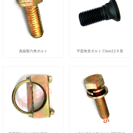
真鍮製六角ボルト
平皿角首ボルト Class12.9 黒