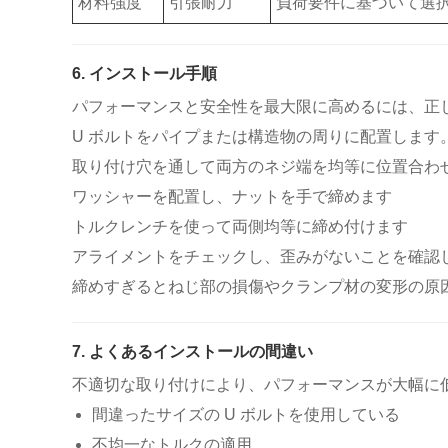
材料強度
引張耐力
負荷要件に基づいて選
6. インストール手順
パフォーマンスと安全性を最大限に高めるには、正
U ボルトをパイプまたは構造物の周りに配置します
取り付け穴を通して両方のネジ端を均等に位置合わ
ワッシャーを配置し、ナットを手で締めます
トルクレンチを使って両側均等に締め付けます
アライメントをチェックし、歪みがないことを確認
締めすぎるとねじ部の損傷やクランプ材の変形の原
7. よくあるインストールの間違い
不適切な取り付けにより、パフォーマンスが大幅に
間違ったサイズの U ボルトを使用している
不均一なトルクの適用