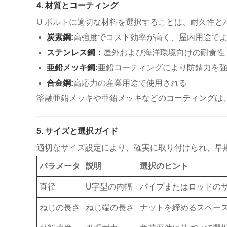
4. 材質とコーティング
U ボルトに適切な材料を選択することは、耐久性
炭素鋼:
高強度でコスト効率が高く、屋内用途で
ステンレス鋼：
屋外および海洋環境向けの耐食性
亜鉛メッキ鋼:
亜鉛コーティングにより防錆力を
合金鋼:
高応力の産業用途で使用される
溶融亜鉛メッキや亜鉛メッキなどのコーティングは
5. サイズと選択ガイド
適切なサイズ設定により、確実に取り付けられ、早
パラメータ
説明
選択のヒント
直径
U字型の内幅
パイプまたはロッドの
ねじの長さ
ねじ端の長さ
ナットを締めるスペー