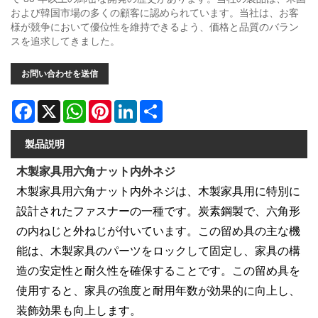
および韓国市場の多くの顧客に認められています。当社は、お客
様が競争において優位性を維持できるよう、価格と品質のバラン
スを追求してきました。
お問い合わせを送信
Facebook
X
WhatsApp
Pinterest
LinkedIn
Share
製品説明
木製家具用六角ナット内外ネジ
木製家具用六角ナット内外ネジは、木製家具用に特別に
設計されたファスナーの一種です。炭素鋼製で、六角形
の内ねじと外ねじが付いています。この留め具の主な機
能は、木製家具のパーツをロックして固定し、家具の構
造の安定性と耐久性を確保することです。この留め具を
使用すると、家具の強度と耐用年数が効果的に向上し、
装飾効果も向上します。