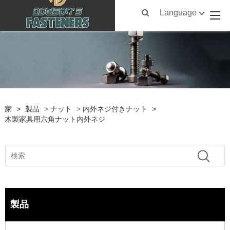
Language
家
>
製品
>
ナット
>
内外ネジ付きナット
>
木製家具用六角ナット内外ネジ
製品