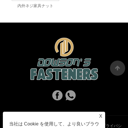
内外ネジ家具ナット
X
当社は Cookie を使用して、より良いブラウ
Links
Sitemap
RSS
XML
プライバシ