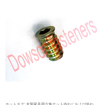
ホットタグ: 木製家具用六角ナット内ねじおよび外ね