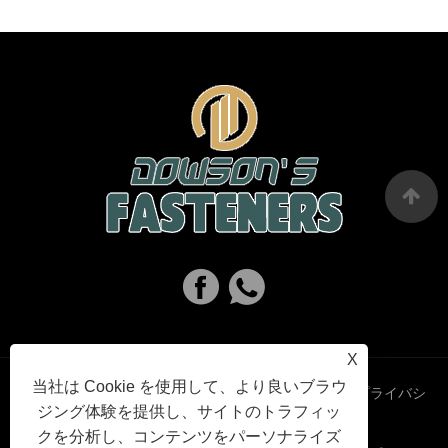
X
当社は Cookie を使用して、より良いブラウ
Links
Sitemap
RSS
XML
プライバシ
ジング体験を提供し、サイトのトラフィッ
クを分析し、コンテンツをパーソナライズ