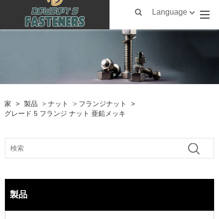
Language
家
>
製品
>
ナット
>
フランジナット
>
グレード 5 フランジ ナット 亜鉛メッキ
製品