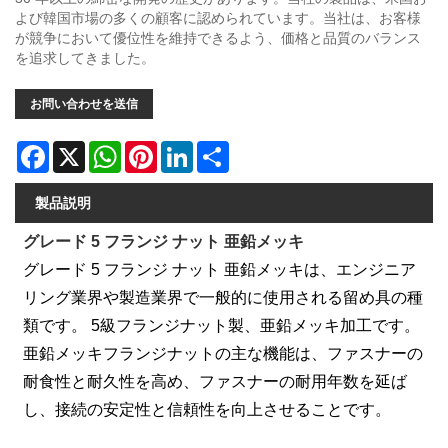
よび韓国市場の多くの顧客に認められています。当社は、お客様
が競争において優位性を維持できるよう、価格と品質のバランス
を追求してきました。
お問い合わせを送信
Facebook
X
WhatsApp
Pinterest
LinkedIn
Share
製品説明
グレード 5 フランジ ナット 亜鉛メッキ
グレード 5 フランジ ナット 亜鉛メッキは、エンジニア
リング業界や製造業界で一般的に使用される留め具の種
類です。 5級フランジナット製、亜鉛メッキ加工です。
亜鉛メッキフランジナットの主な機能は、ファスナーの
耐食性と耐久性を高め、ファスナーの耐用年数を延ば
し、接続の安定性と信頼性を向上させることです。