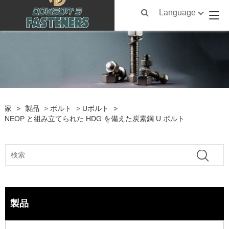
Language
家
>
製品
>
ボルト
>
Uボルト
>
NEOP と組み立てられた HDG を備えた炭素鋼 U ボルト
製品