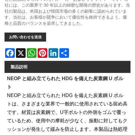
社には、この業界で 30 年以上の綿密な開発の歴史があります。当
社の製品は、米国および韓国市場の多くの顧客に認められていま
す。当社は、お客様が競争において優位性を維持できるよう、価
格と品質のバランスを追求してきました。
お問い合わせを送信
Facebook
X
WhatsApp
Pinterest
LinkedIn
Share
製品説明
NEOP と組み立てられた HDG を備えた炭素鋼 U ボル
ト
NEOP と組み立てられた HDG を備えた炭素鋼 U ボル
トは、さまざまな業界で一般的に使用されている留め具
です。材質は炭素鋼で、U字ボルトの外側をゴムで覆っ
ているため、使用中の摩耗が少なく、振動に対してもク
ッションが発生して緩みを防止します。本製品は熱処理