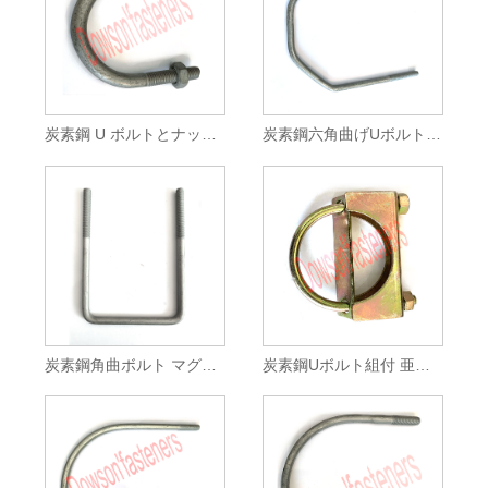
炭素鋼 U ボルトとナットを組み立てた HDG
炭素鋼六角曲げUボルト HDG
炭素鋼角曲ボルト マグニ565
炭素鋼Uボルト組付 亜鉛メッキ 黄