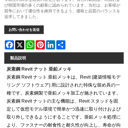
び韓国市場の多くの顧客に認められています。当社は、お客様が
競争において優位性を維持できるよう、価格と品質のバランスを
追求してきました。
お問い合わせを送信
Facebook
X
WhatsApp
Pinterest
LinkedIn
Share
製品説明
炭素鋼 Revit ナット 亜鉛メッキ
炭素鋼 Revit ナット 亜鉛メッキは、Revit (建築情報モデ
リング ソフトウェア) 用に設計された特殊な留め具の一
種です。炭素鋼製で亜鉛メッキ加工が施されています。
炭素鋼 Revit ナットの主な機能は、Revit スタッドを固
定して仮想モデル環境で簡単かつ迅速に取り付けおよび
取り外しできるようにすることです。亜鉛メッキ処理に
より、ファスナーの耐食性と耐久性が向上し、寿命が向