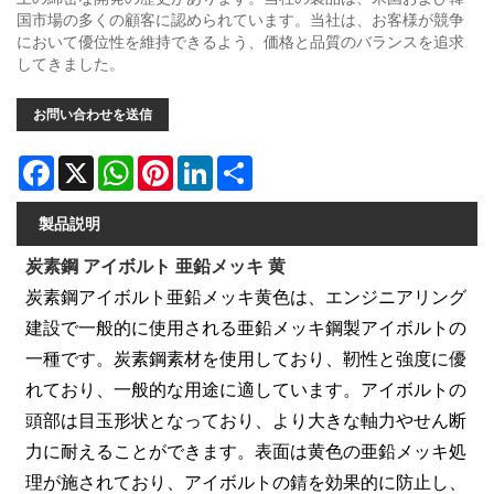
国市場の多くの顧客に認められています。当社は、お客様が競争
において優位性を維持できるよう、価格と品質のバランスを追求
してきました。
お問い合わせを送信
Facebook
X
WhatsApp
Pinterest
LinkedIn
Share
製品説明
炭素鋼 アイボルト 亜鉛メッキ 黄
炭素鋼アイボルト亜鉛メッキ黄色は、エンジニアリング
建設で一般的に使用される亜鉛メッキ鋼製アイボルトの
一種です。炭素鋼素材を使用しており、靭性と強度に優
れており、一般的な用途に適しています。アイボルトの
頭部は目玉形状となっており、より大きな軸力やせん断
力に耐えることができます。表面は黄色の亜鉛メッキ処
理が施されており、アイボルトの錆を効果的に防止し、