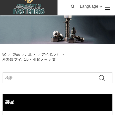
Language
家
>
製品
>
ボルト
>
アイボルト
>
炭素鋼 アイボルト 亜鉛メッキ 黄
製品